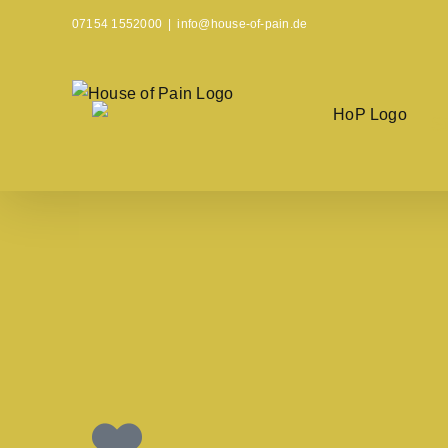
07154 1552000
|
info@house-of-pain.de
S